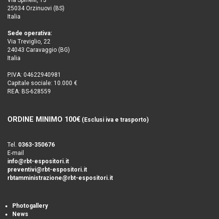
Via Spinelli, 13
25034 Orzinuovi (BS)
Italia
Sede operativa:
Via Treviglio, 22
24043 Caravaggio (BG)
Italia
P.IVA: 04622940981
Capitale sociale: 10.000 €
REA: BS-628559
ORDINE MINIMO 100€
(Esclusi iva e trasporto)
Tel.
0363-350676
E-mail
info@rbt-espositori.it
preventivi@rbt-espositori.it
rbtamministrazione@rbt-espositori.it
Photogallery
News