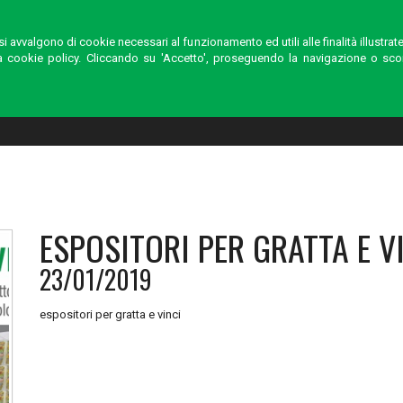
Registrati
Acced
 si avvalgono di cookie necessari al funzionamento ed utili alle finalità illustra
 la cookie policy. Cliccando su 'Accetto', proseguendo la navigazione o 
CHI SIAMO
PRODOTTI
ESPOSITORI PER GRATTA E V
23/01/2019
espositori per gratta e vinci