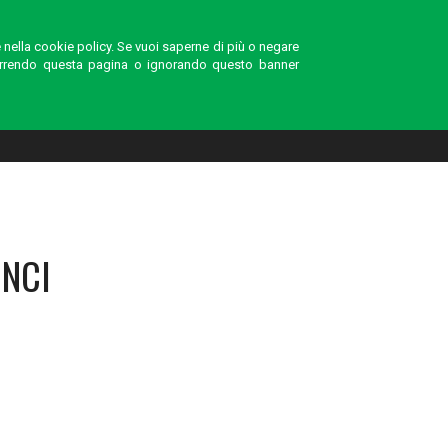
i
CARRELLO (0)
te nella cookie policy. Se vuoi saperne di più o negare
scorrendo questa pagina o ignorando questo banner
PHOTOGALLERY
CONTATTI
INCI