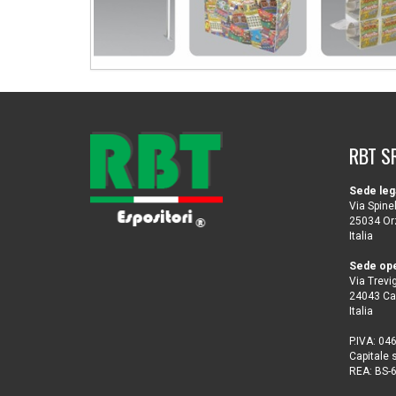
RBT S
Sede leg
Via Spinel
25034 Orz
Italia
Sede ope
Via Trevig
24043 Ca
Italia
P.IVA: 0
Capitale 
REA: BS-