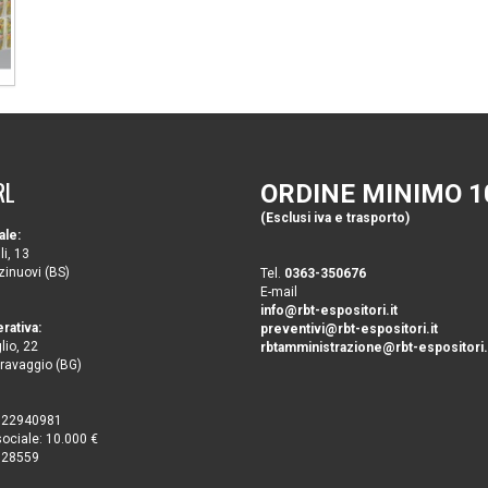
RL
ORDINE MINIMO 1
(Esclusi iva e trasporto)
ale:
li, 13
inuovi (BS)
Tel.
0363-350676
E-mail
info@rbt-espositori.it
rativa:
preventivi@rbt-espositori.it
lio, 22
rbtamministrazione@rbt-espositori.
ravaggio (BG)
4622940981
sociale: 10.000 €
628559