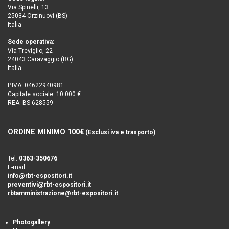
Via Spinelli, 13
25034 Orzinuovi (BS)
Italia
Sede operativa:
Via Treviglio, 22
24043 Caravaggio (BG)
Italia
P.IVA: 04622940981
Capitale sociale: 10.000 €
REA: BS-628559
ORDINE MINIMO 100€
(Esclusi iva e trasporto)
Tel.
0363-350676
E-mail
info@rbt-espositori.it
preventivi@rbt-espositori.it
rbtamministrazione@rbt-espositori.it
Photogallery