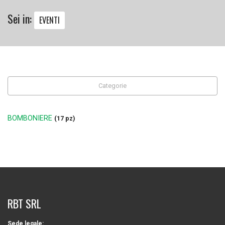
Sei in:
EVENTI
Categorie
BOMBONIERE
(17 pz)
RBT SRL
Sede legale: